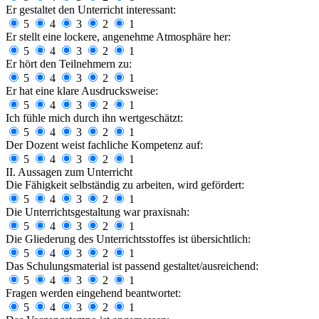
Er gestaltet den Unterricht interessant:
5
4
3
2
1
Er stellt eine lockere, angenehme Atmosphäre her:
5
4
3
2
1
Er hört den Teilnehmern zu:
5
4
3
2
1
Er hat eine klare Ausdrucksweise:
5
4
3
2
1
Ich fühle mich durch ihn wertgeschätzt:
5
4
3
2
1
Der Dozent weist fachliche Kompetenz auf:
5
4
3
2
1
II. Aussagen zum Unterricht
Die Fähigkeit selbständig zu arbeiten, wird gefördert:
5
4
3
2
1
Die Unterrichtsgestaltung war praxisnah:
5
4
3
2
1
Die Gliederung des Unterrichtsstoffes ist übersichtlich:
5
4
3
2
1
Das Schulungsmaterial ist passend gestaltet/ausreichend:
5
4
3
2
1
Fragen werden eingehend beantwortet:
5
4
3
2
1