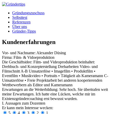
Gründungszuschuss
Selbsttest
Referenzen
Über uns
Gründer-Tipps
Kundenerfahrungen
Vor- und Nachname:
Alexander Düsing
Firma:
Film- & Vidoeproduktion
Die Geschäftsidee:
Film- und Videoproduktion beinhaltet:
Drehbuch- und Konzepterstellung Dreharbeiten Video- und
Filmschnitt A-B Umsatzerlöse • Imagefilm • Produktfilm •
Eventfilm • Musikvideo • Portraits • Tätigkeit als Kameramann C-
Umsatzerlöse • Freie Projektarbeit bei anderen kooperierenden
Wettbewerbern als Editor und Kameramann
Erwartungen an die Weiterbildung:
Sehr hoch. Sie übertrafen weit
meine Erwartungen. Ich hatte eine Lücken, welche mir im
Existenzgründercoaching erst bewusst wurden.
I. Aussagen zum Dozenten
Er kann mein Interesse wecken:
5
4
3
2
1