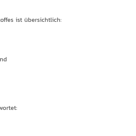
ffes ist übersichtlich:
end
ortet: