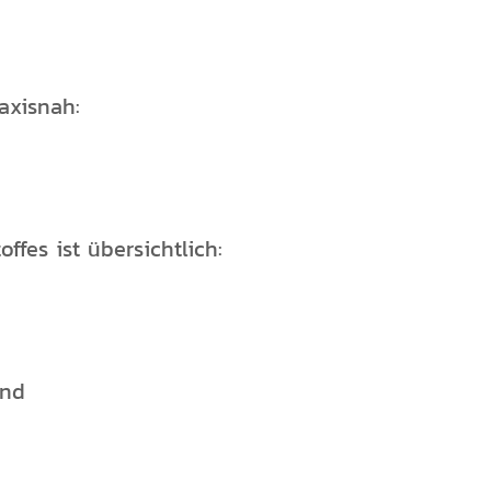
axisnah:
ffes ist übersichtlich:
end