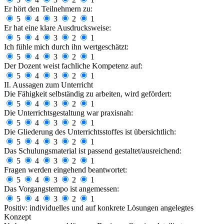
Er hört den Teilnehmern zu:
5
4
3
2
1
Er hat eine klare Ausdrucksweise:
5
4
3
2
1
Ich fühle mich durch ihn wertgeschätzt:
5
4
3
2
1
Der Dozent weist fachliche Kompetenz auf:
5
4
3
2
1
II. Aussagen zum Unterricht
Die Fähigkeit selbständig zu arbeiten, wird gefördert:
5
4
3
2
1
Die Unterrichtsgestaltung war praxisnah:
5
4
3
2
1
Die Gliederung des Unterrichtsstoffes ist übersichtlich:
5
4
3
2
1
Das Schulungsmaterial ist passend gestaltet/ausreichend:
5
4
3
2
1
Fragen werden eingehend beantwortet:
5
4
3
2
1
Das Vorgangstempo ist angemessen:
5
4
3
2
1
Positiv:
individuelles und auf konkrete Lösungen angelegtes
Konzept