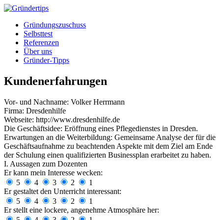
Gründungszuschuss
Selbsttest
Referenzen
Über uns
Gründer-Tipps
Kundenerfahrungen
Vor- und Nachname:
Volker Herrmann
Firma:
Dresdenhilfe
Webseite:
http://www.dresdenhilfe.de
Die Geschäftsidee:
Eröffnung eines Pflegedienstes in Dresden.
Erwartungen an die Weiterbildung:
Gemeinsame Analyse der für die
Geschäftsaufnahme zu beachtenden Aspekte mit dem Ziel am Ende
der Schulung einen qualifizierten Businessplan erarbeitet zu haben.
I. Aussagen zum Dozenten
Er kann mein Interesse wecken:
5
4
3
2
1
Er gestaltet den Unterricht interessant:
5
4
3
2
1
Er stellt eine lockere, angenehme Atmosphäre her:
5
4
3
2
1